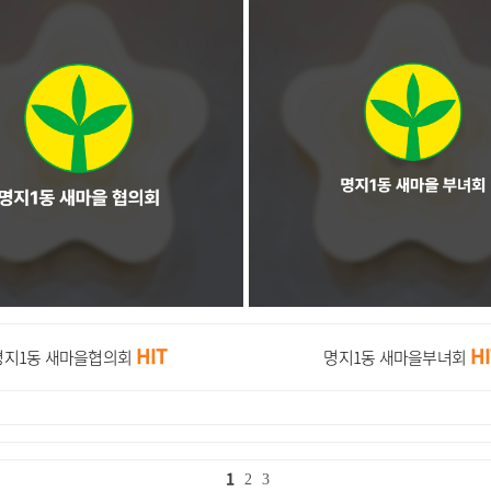
HIT
H
명지1동 새마을협의회
명지1동 새마을부녀회
1
2
3