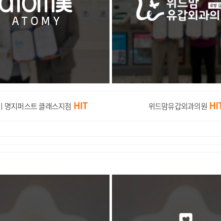
HIT
HI
미 명지퍼스트 클래스지점
위드맘유갑외과의원