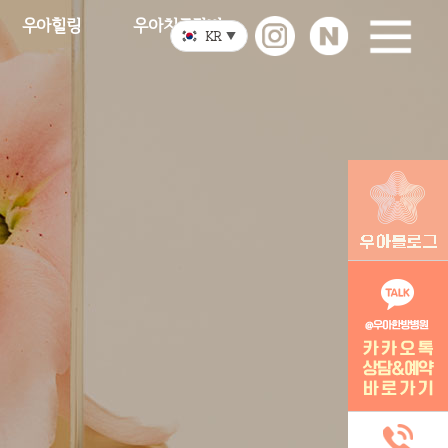
우아힐링
우아치료장비
KR
▼