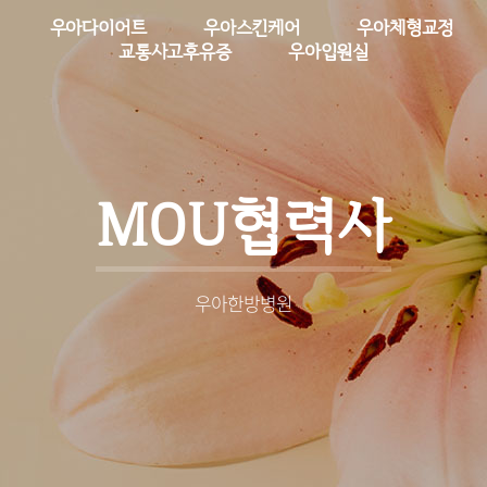
우아다이어트
우아스킨케어
우아체형교정
교통사고후유증
우아입원실
MOU협력사
우아한방병원