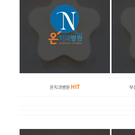
HIT
온치과병원
부