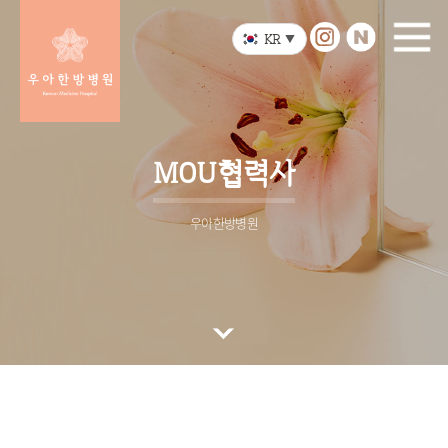
KR
▼
MOU협력사
우아한방병원