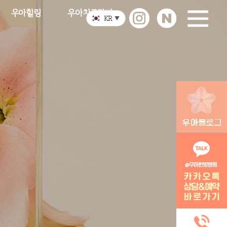
우아힐링
우아치료장비
KR
▼