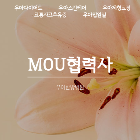
우아다이어트
우아스킨케어
우아체형교정
교통사고후유증
우아입원실
MOU협력사
우아한방병원