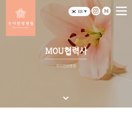
KR
▼
MOU협력사
우아한방병원