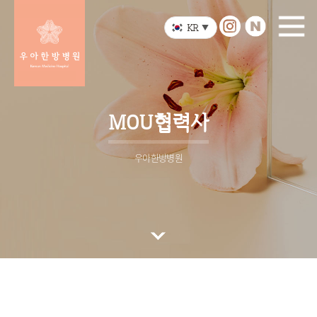
KR
▼
MOU협력사
우아한방병원