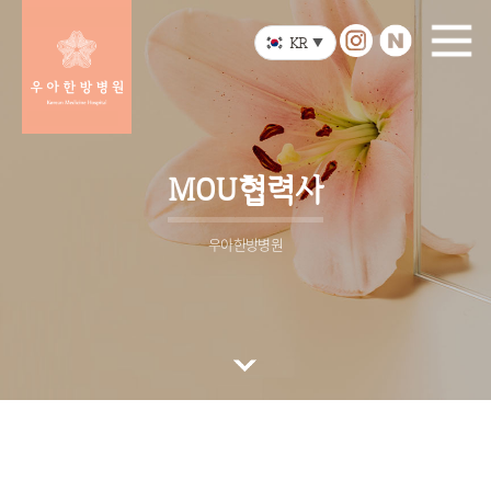
KR
▼
MOU협력사
우아한방병원