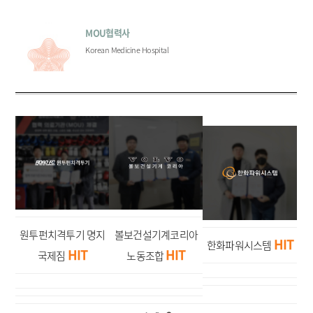
MOU협력사
Korean Medicine Hospital
원투펀치격투기 명지
볼보건설기계코리아
HIT
한화파워시스템
HIT
HIT
국제짐
노동조합