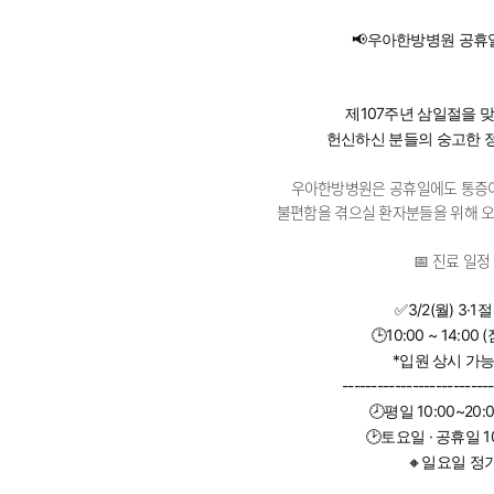
📢우아한방병원 공휴
제107주년 삼일절을 
헌신하신 분들의 숭고한 
우아한방병원은 공휴일에도 통증
불편함을 겪으실 환자분들을 위해 오
📅 진료 일정
✅
3/2(월) 3·
🕒10:00 ~ 14:00
*입원 상시 가
--------------------------
🕗평일 10:00~20
🕑토요일 · 공휴일 10
🔸일요일 정