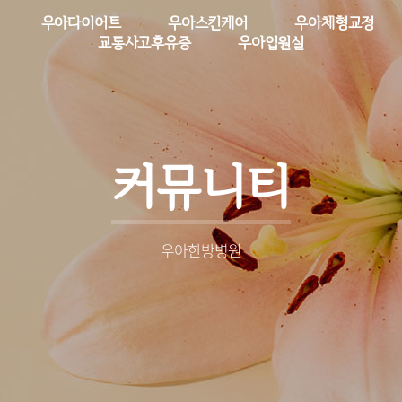
우아다이어트
우아스킨케어
우아체형교정
교통사고후유증
우아입원실
커뮤니티
우아한방병원