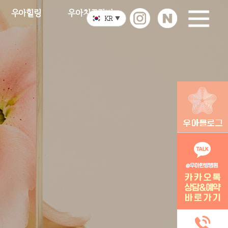
우아힐링
우아치료장비
KR
▼