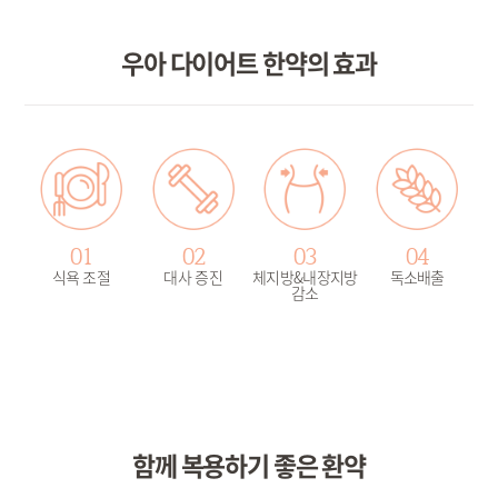
우아 다이어트 한약의 효과
01
02
03
04
식욕 조절
대사 증진
체지방&내장지방
독소배출
감소
함께 복용하기 좋은 환약