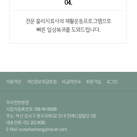
04.
전문 물리치료사의 재활운동프로그램으로
빠른 일상복귀를 도와드립니다.
이용약관
개인정보취급방침
비급여안내
회원가입
로그인
우아한방병원
사업자등록번호: 698-49-00688
주소: 부산 강서구 명지국제1로 25 우진메디컬빌딩 5층
대표전화: 051-202-8080
E-Mail: wooahanbang@naver.com