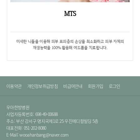
MTS
미세한 니들을 이용해 피부 표피층의 손상을 최소화하고 피부 자체의
재생능력을 100% 활용해 여드름을 치료합니다.
이용약관
개인정보취급방침
비급여안내
회원가입
로그인
우아한방병원
사업자등록번호: 698-49-00688
주소: 부산 강서구 명지국제1로 25 우진메디컬빌딩 5층
대표전화: 051-202-8080
E-Mail: wooahanbang@naver.com