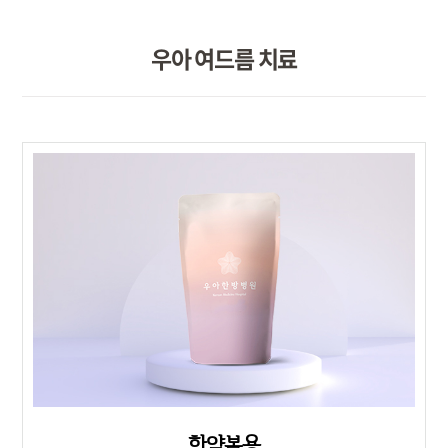
우아 여드름 치료
한약복용