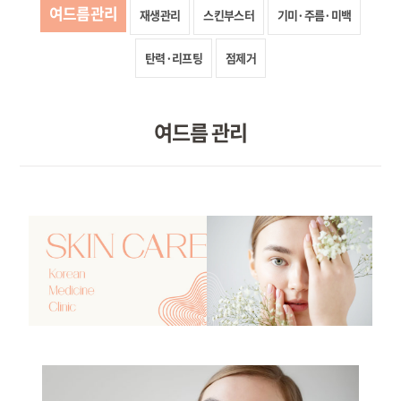
여드름관리
재생관리
스킨부스터
기미·주름·미백
탄력·리프팅
점제거
여드름 관리