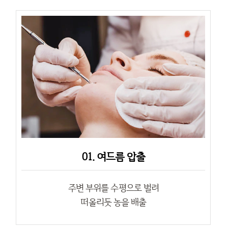
01. 여드름 압출
주변 부위를 수평으로 벌려
떠올리듯 농을 배출